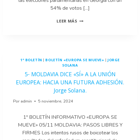
las elecciones parlamentarias en Georgia con un
54% de votos […]
4-
LEER MÁS
LAS
ELECCIONES
EN
GEORGIA:
ENTRE
EL
1º BOLETÍN
BOLETÍN «EUROPA SE MUEVE»
JORGE
|
|
SUEÑO
SOLANA
EUROPEO
5- MOLDAVIA DICE «SÍ» A LA UNIÓN
Y
EL
EUROPEA: HACIA UNA FUTURA ADHESIÓN.
SUEÑO
Jorge Solana.
GEORGIANO.
DIEGO
Por
admin
5 noviembre, 2024
MARTÍNEZ
1º BOLETÍN INFORMATIVO «EUROPA SE
MUEVE» 05/11 MOLDAVIA: PASOS LIBRES Y
FIRMES Los intentos rusos de boicotear los