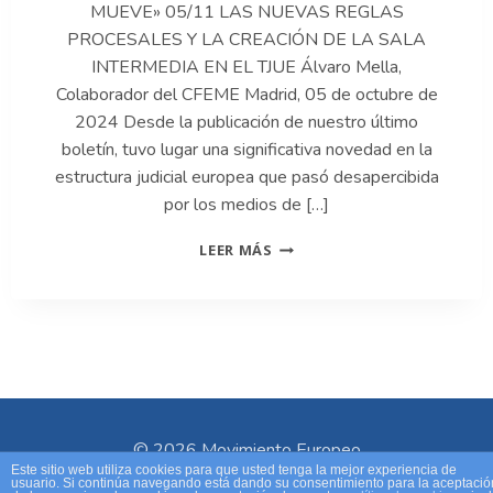
MUEVE» 05/11 LAS NUEVAS REGLAS
PROCESALES Y LA CREACIÓN DE LA SALA
INTERMEDIA EN EL TJUE Álvaro Mella,
Colaborador del CFEME Madrid, 05 de octubre de
2024 Desde la publicación de nuestro último
boletín, tuvo lugar una significativa novedad en la
estructura judicial europea que pasó desapercibida
por los medios de […]
6-
LEER MÁS
LAS
NUEVAS
REGLAS
PROCESALES
Y
LA
CREACIÓN
DE
LA
© 2026 Movimiento Europeo
SALA
Este sitio web utiliza cookies para que usted tenga la mejor experiencia de
INTERMEDIA
usuario. Si continúa navegando está dando su consentimiento para la aceptació