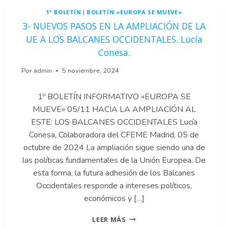
LAS
1º BOLETÍN
BOLETÍN «EUROPA SE MUEVE»
|
RESPUESTAS
A
3- NUEVOS PASOS EN LA AMPLIACIÓN DE LA
LA
UE A LOS BALCANES OCCIDENTALES. Lucía
DANA.
Conesa.
Por
admin
5 noviembre, 2024
1º BOLETÍN INFORMATIVO «EUROPA SE
MUEVE» 05/11 HACIA LA AMPLIACIÓN AL
ESTE: LOS BALCANES OCCIDENTALES Lucía
Conesa, Colaboradora del CFEME Madrid, 05 de
octubre de 2024 La ampliación sigue siendo una de
las políticas fundamentales de la Unión Europea. De
esta forma, la futura adhesión de los Balcanes
Occidentales responde a intereses políticos,
económicos y […]
3-
LEER MÁS
NUEVOS