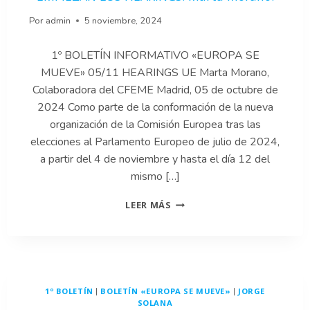
Por
admin
5 noviembre, 2024
1º BOLETÍN INFORMATIVO «EUROPA SE
MUEVE» 05/11 HEARINGS UE Marta Morano,
Colaboradora del CFEME Madrid, 05 de octubre de
2024 Como parte de la conformación de la nueva
organización de la Comisión Europea tras las
elecciones al Parlamento Europeo de julio de 2024,
a partir del 4 de noviembre y hasta el día 12 del
mismo […]
1-
LEER MÁS
LA
NUEVA
COMISIÓN
EUROPEA:
EMPIEZAN
LOS
1º BOLETÍN
BOLETÍN «EUROPA SE MUEVE»
JORGE
|
|
HEARINGS.
SOLANA
MARTA