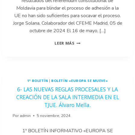
resultados del referéndum constitucional de
Moldavia para blindar el proceso de adhesión a la
UE no han sido suficientes para socavar el proceso.
Jorge Solana, Colaborador del CFEME Madrid, 05 de
octubre de 2024 El 16 de mayo, […]
5-
LEER MÁS
MOLDAVIA
DICE
«SÍ»
A
LA
UNIÓN
1º BOLETÍN
BOLETÍN «EUROPA SE MUEVE»
|
EUROPEA:
HACIA
6- LAS NUEVAS REGLAS PROCESALES Y LA
UNA
CREACIÓN DE LA SALA INTERMEDIA EN EL
FUTURA
TJUE. Álvaro Mella.
ADHESIÓN.
JORGE
Por
admin
5 noviembre, 2024
SOLANA.
1º BOLETÍN INFORMATIVO «EUROPA SE