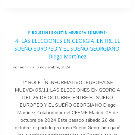
PASOS
EN
LA
AMPLIACIÓN
DE
1º BOLETÍN
BOLETÍN «EUROPA SE MUEVE»
|
LA
UE
4- LAS ELECCIONES EN GEORGIA: ENTRE EL
A
SUEÑO EUROPEO Y EL SUEÑO GEORGIANO.
LOS
Diego Martínez
BALCANES
OCCIDENTALES.
Por
admin
5 noviembre, 2024
LUCÍA
CONESA.
1º BOLETÍN INFORMATIVO «EUROPA SE
MUEVE» 05/11 LAS ELECCIONES EN GEORGIA
DEL 26 DE OCTUBRE: ENTRE EL SUEÑO
EUROPEO Y EL SUEÑO GEORGIANO Diego
Martínez, Colaborador del CFEME Madrid, 05 de
octubre de 2024 Este pasado sábado 26 de
octubre, el partido pro-ruso Sueño Georgiano ganó