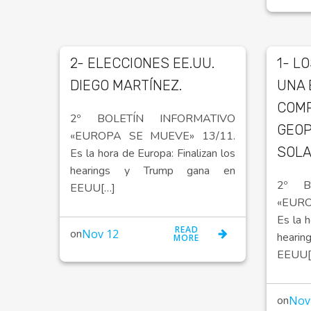
2- ELECCIONES EE.UU.
1- L
DIEGO MARTÍNEZ.
UNA 
COMP
2º BOLETÍN INFORMATIVO
GEOP
«EUROPA SE MUEVE» 13/11.
SOLA
Es la hora de Europa: Finalizan los
hearings y Trump gana en
2º B
EEUU[…]
«EUR
Es la h
READ
on
Nov 12
hear
MORE
EEUU[
on
Nov