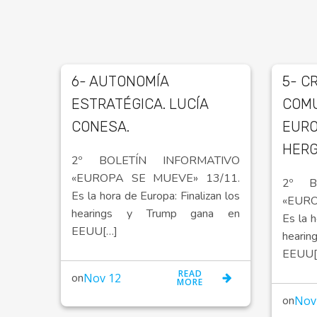
6- AUTONOMÍA
5- C
ESTRATÉGICA. LUCÍA
COMU
CONESA.
EURO
HER
2º BOLETÍN INFORMATIVO
«EUROPA SE MUEVE» 13/11.
2º B
Es la hora de Europa: Finalizan los
«EUR
hearings y Trump gana en
Es la h
EEUU[…]
hear
EEUU[
READ
on
Nov 12
MORE
on
Nov