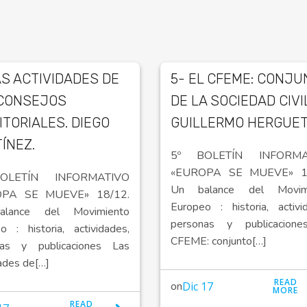
AS ACTIVIDADES DE
5- EL CFEME: CONJU
CONSEJOS
DE LA SOCIEDAD CIVI
ITORIALES. DIEGO
GUILLERMO HERGUET
ÍNEZ.
5º BOLETÍN INFORMA
«EUROPA SE MUEVE» 18
OLETÍN INFORMATIVO
Un balance del Movim
OPA SE MUEVE» 18/12.
Europeo : historia, activi
lance del Movimiento
personas y publicacion
o : historia, actividades,
CFEME: conjunto[…]
nas y publicaciones Las
dades de[…]
READ
on
Dic 17
MORE
READ