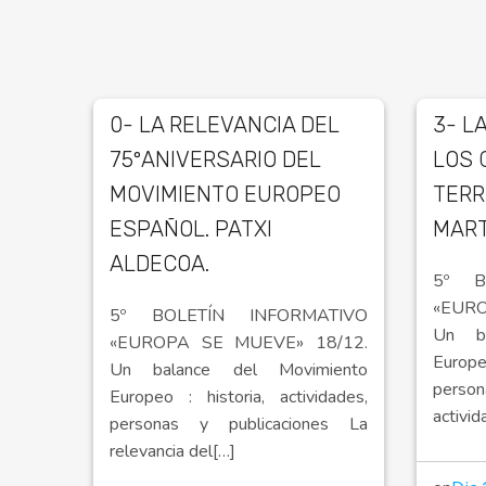
0- LA RELEVANCIA DEL
3- L
75ºANIVERSARIO DEL
LOS 
MOVIMIENTO EUROPEO
TERR
ESPAÑOL. PATXI
MART
ALDECOA.
5º B
«EUR
5º BOLETÍN INFORMATIVO
Un ba
«EUROPA SE MUEVE» 18/12.
Europe
Un balance del Movimiento
perso
Europeo : historia, actividades,
activi
personas y publicaciones La
relevancia del[…]