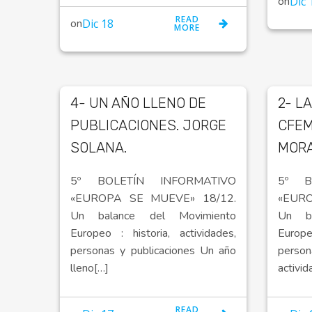
on
Dic 
READ
on
Dic 18
MORE
4- UN AÑO LLENO DE
2- L
PUBLICACIONES. JORGE
CFEM
SOLANA.
MORA
5º BOLETÍN INFORMATIVO
5º B
«EUROPA SE MUEVE» 18/12.
«EUR
Un balance del Movimiento
Un ba
Europeo : historia, actividades,
Europe
personas y publicaciones Un año
perso
lleno[…]
activid
READ