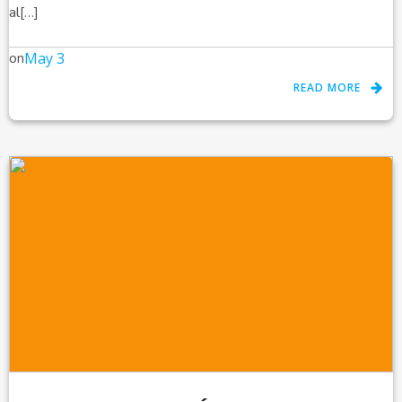
al[…]
on
May 3
READ MORE