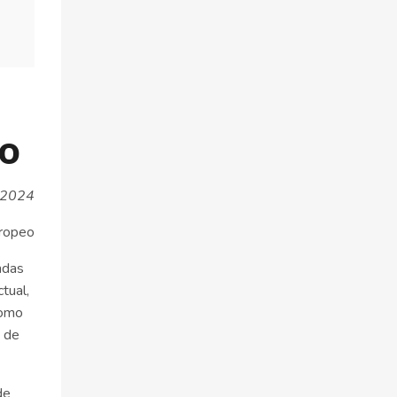
eo
e 2024
uropeo
ndas
tual,
como
n de
de