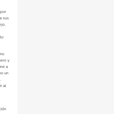
 por
a sus
jo,
to
omo
mero y
úne a
mo un
l
n al
ción