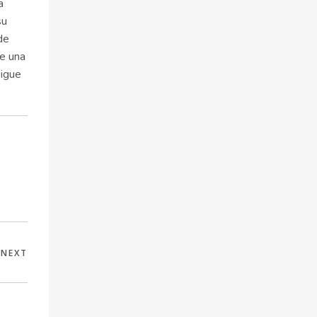
a
su
de
de una
sigue
NEXT