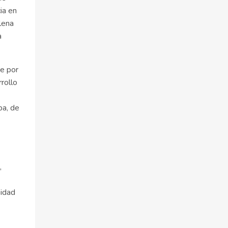
ia en
lena
a
te por
rollo
pa, de
,
nidad