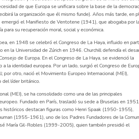
cesidad de que Europa se unificara sobre la base de la democrac
cibirá la organización que él mismo funde). Años más tarde, en p
, emergió el Manifiesto de Ventotene (1941), que abogaba por l
ía para su recuperación moral, social y económica.
opea, en 1948 se celebró el Congreso de La Haya, influido en par
o en la Universidad de Zúrich en 1946. Churchill defendía el desar
 Consejo de Europa. En el Congreso de La Haya, se evidenció la
o a la identidad europea. Por un lado, surgió el Congreso de Euro
l; por otro, nació el Movimiento Europeo Internacional (MEI),
el líder británico.
nal (MEI), se ha consolidado como una de las principales
 europeo. Fundado en París, trasladó su sede a Bruselas en 1951
s históricos destacan figuras como Henri Spaak (1950-1955),
Schuman (1955-1961), uno de los Padres Fundadores de la Comu
osé María Gil-Robles (1999-2005), quien también presidió el