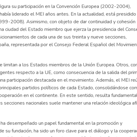
 figura su participación en la Convención Europea (2002-2004),
 había liderado el MEI años antes. En la actualidad, está presidido
1999-2008). Asimismo, con objeto de dar continuidad y cohesión 
na ciudad del Estado miembro que ejerza la presidencia del Conse
icionamientos de cada una de sus treinta y nueve secciones,
spaña, representada por el Consejo Federal Español del Movimien
se limitan a los Estados miembros de la Unión Europea. Otros, c
gentes respecto a la UE, como consecuencia de la salida del pri
una participación destacada en el movimiento. Además, el MEI re
s principales partidos políticos de cada Estado, consolidándose co
 cooperación en el continente. En este sentido, resulta fundamenta
s secciones nacionales suele mantener una relación ideológica afí
al ha desempeñado un papel fundamental en la promoción y
e su fundación, ha sido un foro clave para el diálogo y la coopera