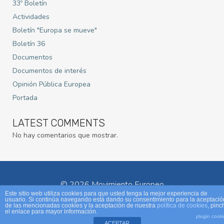
33º Boletín
Actividades
Boletín "Europa se mueve"
Boletín 36
Documentos
Documentos de interés
Opinión Pública Europea
Portada
LATEST COMMENTS
No hay comentarios que mostrar.
© 2026 Movimiento Europeo
Este sitio web utiliza cookies para que usted tenga la mejor experiencia de
usuario. Si continúa navegando está dando su consentimiento para la aceptació
de las mencionadas cookies y la aceptación de nuestra
política de cookies
, pinc
el enlace para mayor información.
plugin cook
ACEPTAR