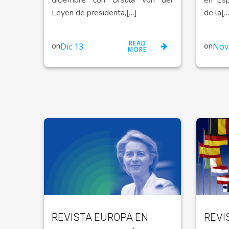
Leyen de presidenta,[…]
de la[…
READ
on
on
Dic 13
Nov
MORE
REVISTA EUROPA EN
REVI