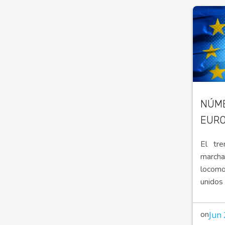
NÚME
EUR
El tr
marcha
locom
unidos 
on
Jun 