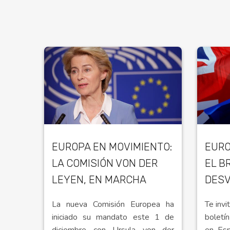
EUROPA EN MOVIMIENTO:
EURO
LA COMISIÓN VON DER
EL B
LEYEN, EN MARCHA
DES
La nueva Comisión Europea ha
Te invi
iniciado su mandato este 1 de
boletí
diciembre con Ursula von der
en Esp