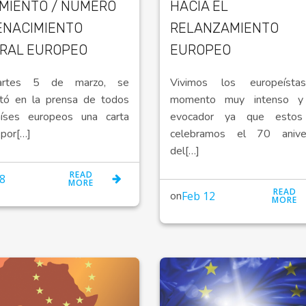
MIENTO / NÚMERO
HACIA EL
RENACIMIENTO
RELANZAMIENTO
RAL EUROPEO
EUROPEO
artes 5 de marzo, se
Vivimos los europeísta
tó en la prensa de todos
momento muy intenso 
aíses europeos una carta
evocador ya que estos
 por[…]
celebramos el 70 aniver
del[…]
READ
8
MORE
READ
on
Feb 12
MORE