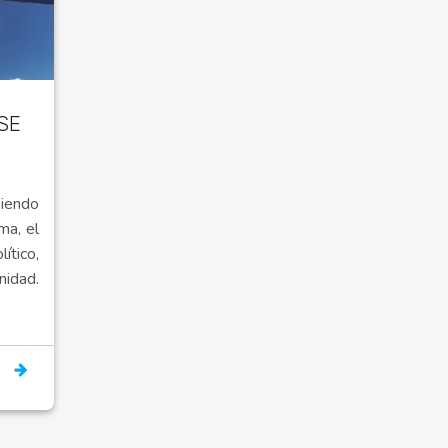
SE
iendo
ma, el
ítico,
idad.