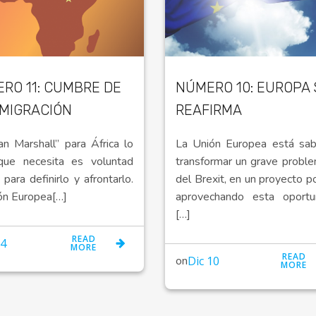
RO 11: CUMBRE DE
NÚMERO 10: EUROPA 
NMIGRACIÓN
REAFIRMA
an Marshall” para África lo
La Unión Europea está sab
que necesita es voluntad
transformar un grave proble
a para definirlo y afrontarlo.
del Brexit, en un proyecto pol
ón Europea[…]
aprovechando esta oportun
[…]
READ
14
MORE
READ
on
Dic 10
MORE