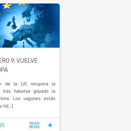
RO 9: VUELVE
OPA
en de la UE recupera la
 tras haberse gripado la
otora. Los vagones están
y la[…]
READ
25
MORE