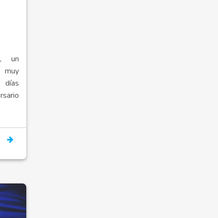
s, un
y muy
 días
sario