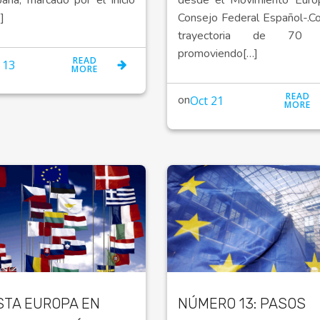
]
Consejo Federal Español-.C
trayectoria de 70 
promoviendo[…]
READ
 13
MORE
READ
on
Oct 21
MORE
STA EUROPA EN
NÚMERO 13: PASOS