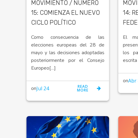
MOVIMIENTO / NÚMERO
MOVI
15: COMIENZA EL NUEVO
14: 
CICLO POLÍTICO
FEDE
Como consecuencia de las
El m
elecciones europeas del 28 de
presen
mayo y las decisiones adoptadas
los p
posteriormente por el Consejo
escrita
Europeo[…]
on
Abr 
READ
on
Jul 24
MORE