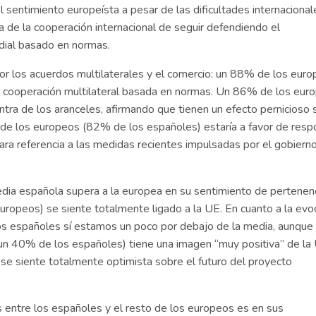
l sentimiento europeísta a pesar de las dificultades internaciona
ia de la cooperación internacional de seguir defendiendo el
ndial basado en normas.
or los acuerdos multilaterales y el comercio: un 88% de los eur
 cooperación multilateral basada en normas. Un 86% de los eur
ntra de los aranceles, afirmando que tienen un efecto pernicioso
 de los europeos (82% de los españoles) estaría a favor de res
clara referencia a las medidas recientes impulsadas por el gobiern
ia española supera a la europea en su sentimiento de pertenenc
ropeos) se siente totalmente ligado a la UE. En cuanto a la evo
 los españoles sí estamos un poco por debajo de la media, aunque
 un 40% de los españoles) tiene una imagen “muy positiva” de la 
e siente totalmente optimista sobre el futuro del proyecto
entre los españoles y el resto de los europeos es en sus