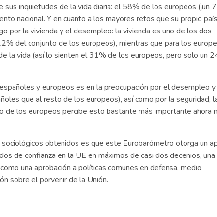
de sus inquietudes de la vida diaria: el 58% de los europeos (¡un
ento nacional. Y en cuanto a los mayores retos que su propio paí
o por la vivienda y el desempleo: la vivienda es uno de los dos
2% del conjunto de los europeos), mientras que para los europ
o de la vida (así lo sienten el 31% de los europeos, pero solo un 
españoles y europeos es en la preocupación por el desempleo y 
oles que al resto de los europeos), así como por la seguridad, l
nto de los europeos percibe esto bastante más importante ahora
s sociológicos obtenidos es que este Eurobarómetro otorga un a
dos de confianza en la UE en máximos de casi dos decenios, una
sí como una aprobación a políticas comunes en defensa, medio
ión sobre el porvenir de la Unión.