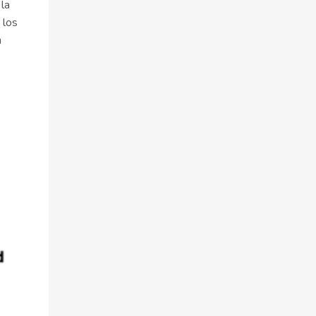
la
 los
n