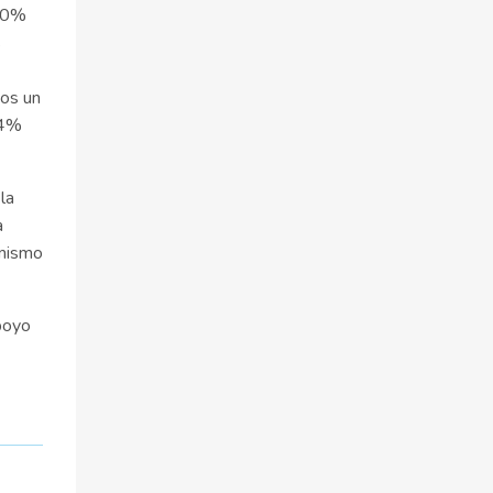
 70%
s
eos un
24%
la
a
 mismo
poyo