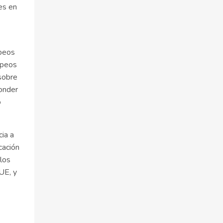
les en
opeos
opeos
 sobre
ponder
o
ia a
cación
 los
UE, y