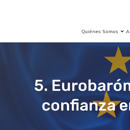
Quiénes Somos
A
5. Eurobaróm
confianza e