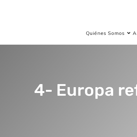
Quiénes Somos
A
4- Europa re