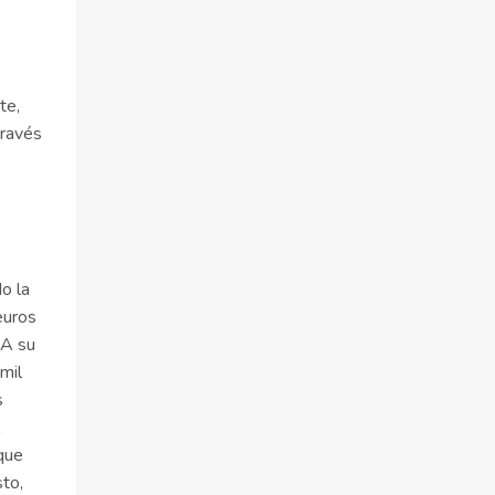
te,
través
o la
euros
 A su
mil
s
que
sto,