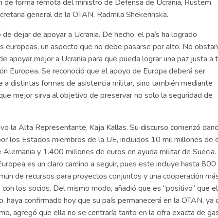
ión de forma remota del ministro de Defensa de Ucrania, Rustem
cretaria general de la OTAN, Radmila Shekerinska.
de dejar de apoyar a Ucrania. De hecho, el país ha logrado
es europeas, un aspecto que no debe pasarse por alto. No obstan
e apoyar mejor a Ucrania para que pueda lograr una paz justa a 
Unión Europea. Se reconoció que el apoyo de Europa deberá ser
e a distintas formas de asistencia militar, sino también mediante
que mejor sirva al objetivo de preservar no solo la seguridad de
vo la Alta Representante, Kaja Kallas. Su discurso comenzó dand
or los Estados miembros de la UE, incluidos 10 mil millones de 
de Alemania y 1.400 millones de euros en ayuda militar de Suecia.
Europea es un claro camino a seguir, pues este incluye hasta 800 
común de recursos para proyectos conjuntos y una cooperación má
 con los socios. Del mismo modo, añadió que es “positivo” que el
o, haya confirmado hoy que su país permanecerá en la OTAN, ya 
imo, agregó que ella no se centraría tanto en la cifra exacta de ga