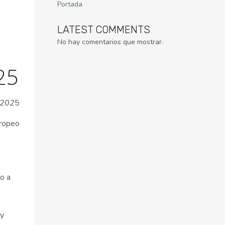
Portada
LATEST COMMENTS
No hay comentarios que mostrar.
25
 202
5
uropeo
o a
 y