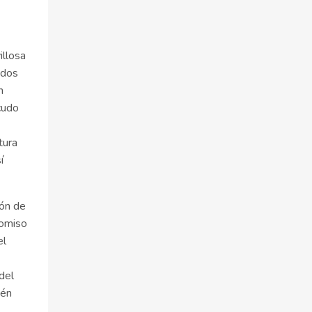
illosa
ados
n
cudo
tura
í
ión de
romiso
el
del
ién