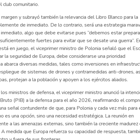
l club comunitario.
 margen y subrayó también la relevancia del Libro Blanco para la
emente de inmediato. De lo contrario, será una estrategia marav
e inmediato, algo que debe evitarse pues “debemos estar prepar
o suficientemente fuertes para evitar que se desate una guerra”. E
stá en juego, el viceprimer ministro de Polonia señaló que el Es
zar la seguridad de Europa, debe considerarse una prioridad
a abarca diversas medidas, tales como inversiones en infraestruc
 despliegue de sistemas de drones y contramedidas anti-drones, as
pas, protejan a la población y apoyen a los ejércitos aliados.
s ministros de defensa, el viceprimer ministro anunció la intenc
 Bruto (PIB) a la defensa para el año 2026, reafirmando el comp
 una señal contundente de que, para Polonia y cada vez más para 
no es una opción, sino una necesidad estratégica. La reunión en
rente a las amenazas externas, sino también la creciente madurez 
 A medida que Europa refuerza su capacidad de respuesta, tamb
tro y fuera de sus fronteras.