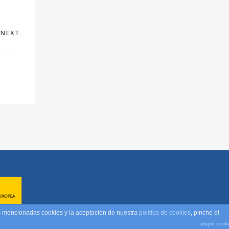
NEXT
as mencionadas cookies y la aceptación de nuestra
política de cookies
, pinche el
plugin cook