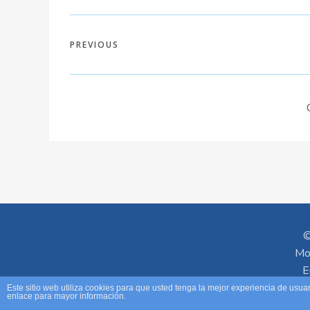
PREVIOUS
©
Mo
E
Este sitio web utiliza cookies para que usted tenga la mejor experiencia de us
enlace para mayor información.