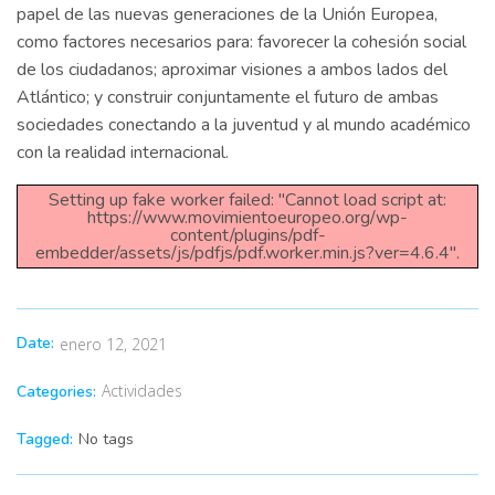
papel de las nuevas generaciones de la Unión Europea,
como factores necesarios para: favorecer la cohesión social
de los ciudadanos; aproximar visiones a ambos lados del
Atlántico; y construir conjuntamente el futuro de ambas
sociedades conectando a la juventud y al mundo académico
con la realidad internacional.
Setting up fake worker failed: "Cannot load script at:
https://www.movimientoeuropeo.org/wp-
content/plugins/pdf-
embedder/assets/js/pdfjs/pdf.worker.min.js?ver=4.6.4".
Date:
enero 12, 2021
Actividades
Categories:
Tagged:
No tags