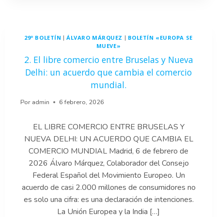
LA
HOJA
DE
RUTA
29º BOLETÍN
ÁLVARO MÁRQUEZ
BOLETÍN «EUROPA SE
|
|
DE
MUEVE»
CJM
2. El libre comercio entre Bruselas y Nueva
Delhi: un acuerdo que cambia el comercio
mundial.
Por
admin
6 febrero, 2026
EL LIBRE COMERCIO ENTRE BRUSELAS Y
NUEVA DELHI: UN ACUERDO QUE CAMBIA EL
COMERCIO MUNDIAL Madrid, 6 de febrero de
2026 Álvaro Márquez, Colaborador del Consejo
Federal Español del Movimiento Europeo. Un
acuerdo de casi 2.000 millones de consumidores no
es solo una cifra: es una declaración de intenciones.
La Unión Europea y la India […]