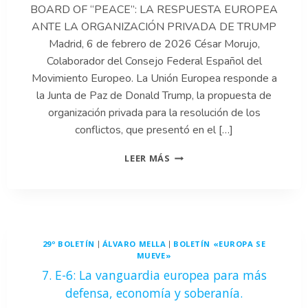
BOARD OF “PEACE”: LA RESPUESTA EUROPEA
ALIANZAS
ANTE LA ORGANIZACIÓN PRIVADA DE TRUMP
Madrid, 6 de febrero de 2026 César Morujo,
Colaborador del Consejo Federal Español del
Movimiento Europeo. La Unión Europea responde a
la Junta de Paz de Donald Trump, la propuesta de
organización privada para la resolución de los
conflictos, que presentó en el […]
6.
LEER MÁS
BOARD
OF
“PEACE”:
LA
RESPUESTA
EUROPEA
29º BOLETÍN
ÁLVARO MELLA
BOLETÍN «EUROPA SE
|
|
ANTE
MUEVE»
LA
7. E-6: La vanguardia europea para más
ORGANIZACIÓN
PRIVADA
defensa, economía y soberanía.
DE