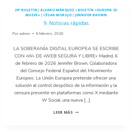
TERRITORIAL
29º BOLETÍN
ÁLVARO MÁRQUEZ
BOLETÍN «EUROPA SE
|
|
EN
MUEVE»
CÉSAR MORUJO
JENNIFER BROWN
|
|
LA
9. Noticias rápidas
CASA
JEAN
MONNET:
Por
admin
6 febrero, 2026
UN
ENCUENTRO
LA SOBERANÍA DIGITAL EUROPEA SE ESCRIBE
ENTRE
CON «W» DE «WEB SEGURA Y LIBRE» Madrid, 6
EL
PASADO
de febrero de 2026 Jennifer Brown, Colaboradora
Y
del Consejo Federal Español del Movimiento
EL
Europeo. La Unión Europea pretende ofrecer una
FUTURO
DE
solución al control despótico de la información y la
EUROPA
censura presente en plataformas como X mediante
W Social, una nueva […]
9.
LEER MÁS
NOTICIAS
RÁPIDAS