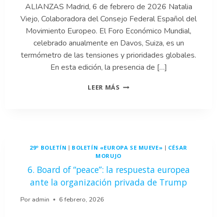
ALIANZAS Madrid, 6 de febrero de 2026 Natalia
Viejo, Colaboradora del Consejo Federal Español del
Movimiento Europeo. El Foro Económico Mundial,
celebrado anualmente en Davos, Suiza, es un
termómetro de las tensiones y prioridades globales.
En esta edición, la presencia de […]
5.
LEER MÁS
LA
CONFERENCIA
EN
DAVOS:
EL
PAPEL
29º BOLETÍN
BOLETÍN «EUROPA SE MUEVE»
CÉSAR
|
|
DE
MORUJO
LA
6. Board of “peace”: la respuesta europea
UNIÓN
Y
ante la organización privada de Trump
LA
RECONFIGURACIÓN
Por
admin
6 febrero, 2026
EN
LAS