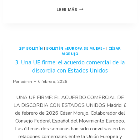
2.
LEER MÁS
EL
LIBRE
COMERCIO
ENTRE
BRUSELAS
Y
29º BOLETÍN
BOLETÍN «EUROPA SE MUEVE»
CÉSAR
|
|
NUEVA
MORUJO
DELHI:
3. Una UE firme: el acuerdo comercial de la
UN
ACUERDO
discordia con Estados Unidos
QUE
CAMBIA
Por
admin
6 febrero, 2026
EL
COMERCIO
UNA UE FIRME: EL ACUERDO COMERCIAL DE
MUNDIAL.
LA DISCORDIA CON ESTADOS UNIDOS Madrid, 6
de febrero de 2026 César Morujo, Colaborador del
Consejo Federal Español del Movimiento Europeo.
Las últimas dos semanas han sido convulsas en las
relaciones comerciales entre la Unión Europea y