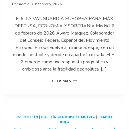
TRUMP
Por
admin
6 febrero, 2026
E-6: LA VANGUARDIA EUROPEA PARA MÁS
DEFENSA, ECONOMÍA Y SOBERANÍA Madrid, 6
de febrero de 2026 Álvaro Márquez, Colaborador
del Consejo Federal Español del Movimiento
Europeo. Europa vuelve a mirarse al espejo en un
mundo inestable y decide no apartar la mirada. El E-
6 emerge como una respuesta pragmática y
ambiciosa ante la fragilidad geopolítica, […]
7.
LEER MÁS
E-
6:
LA
VANGUARDIA
EUROPEA
PARA
29º BOLETÍN
BOLETÍN «EUROPA SE MUEVE»
SAMUEL
|
|
MÁS
ROJO
DEFENSA,
ECONOMÍA