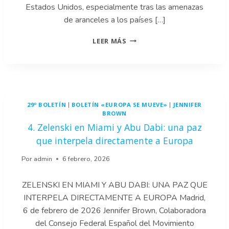
Estados Unidos, especialmente tras las amenazas
de aranceles a los países […]
3.
LEER MÁS
UNA
UE
FIRME:
EL
ACUERDO
COMERCIAL
29º BOLETÍN
BOLETÍN «EUROPA SE MUEVE»
JENNIFER
|
|
DE
BROWN
LA
4. Zelenski en Miami y Abu Dabi: una paz
DISCORDIA
CON
que interpela directamente a Europa
ESTADOS
UNIDOS
Por
admin
6 febrero, 2026
ZELENSKI EN MIAMI Y ABU DABI: UNA PAZ QUE
INTERPELA DIRECTAMENTE A EUROPA Madrid,
6 de febrero de 2026 Jennifer Brown, Colaboradora
del Consejo Federal Español del Movimiento