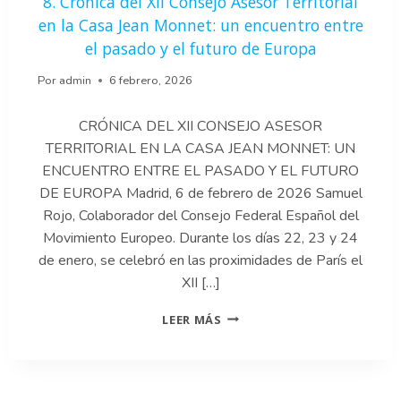
8. Crónica del XII Consejo Asesor Territorial
Y
en la Casa Jean Monnet: un encuentro entre
SOBERANÍA.
el pasado y el futuro de Europa
Por
admin
6 febrero, 2026
CRÓNICA DEL XII CONSEJO ASESOR
TERRITORIAL EN LA CASA JEAN MONNET: UN
ENCUENTRO ENTRE EL PASADO Y EL FUTURO
DE EUROPA Madrid, 6 de febrero de 2026 Samuel
Rojo, Colaborador del Consejo Federal Español del
Movimiento Europeo. Durante los días 22, 23 y 24
de enero, se celebró en las proximidades de París el
XII […]
8.
LEER MÁS
CRÓNICA
DEL
XII
CONSEJO
ASESOR