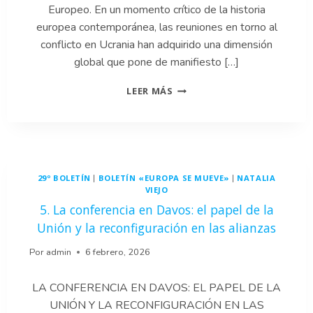
Europeo. En un momento crítico de la historia
europea contemporánea, las reuniones en torno al
conflicto en Ucrania han adquirido una dimensión
global que pone de manifiesto […]
4.
LEER MÁS
ZELENSKI
EN
MIAMI
Y
ABU
DABI:
29º BOLETÍN
BOLETÍN «EUROPA SE MUEVE»
NATALIA
|
|
UNA
VIEJO
PAZ
5. La conferencia en Davos: el papel de la
QUE
INTERPELA
Unión y la reconfiguración en las alianzas
DIRECTAMENTE
A
Por
admin
6 febrero, 2026
EUROPA
LA CONFERENCIA EN DAVOS: EL PAPEL DE LA
UNIÓN Y LA RECONFIGURACIÓN EN LAS