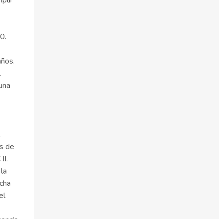
plir
0.
años.
l
 una
os de
II.
 la
echa
el