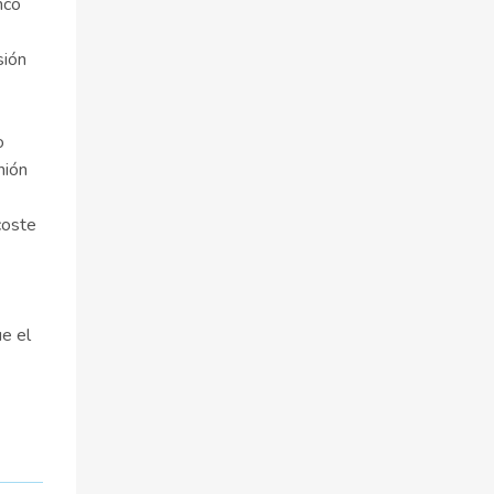
nco
sión
o
nión
coste
ue el