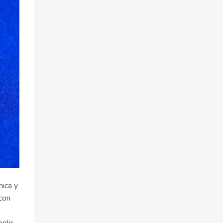
mica y
con