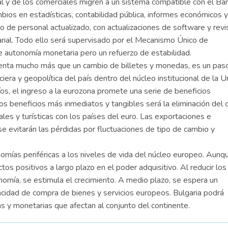
nal y de los comerciales migren a un sistema compatible con el Ba
bios en estadísticas, contabilidad pública, informes económicos y
o de personal actualizado, con actualizaciones de software y revi
rial. Todo ello será supervisado por el Mecanismo Único de
e autonomía monetaria pero un refuerzo de estabilidad.
senta mucho más que un cambio de billetes y monedas, es un pas
iera y geopolítica del país dentro del núcleo institucional de la U
s, el ingreso a la eurozona promete una serie de beneficios
los beneficios más inmediatos y tangibles será la eliminación del 
les y turísticas con los países del euro. Las exportaciones e
e evitarán las pérdidas por fluctuaciones de tipo de cambio y
omías periféricas a los niveles de vida del núcleo europeo. Aunq
tos positivos a largo plazo en el poder adquisitivo. Al reducir los
onomía, se estimula el crecimiento. A medio plazo, se espera un
acidad de compra de bienes y servicios europeos. Bulgaria podrá
s y monetarias que afectan al conjunto del continente.