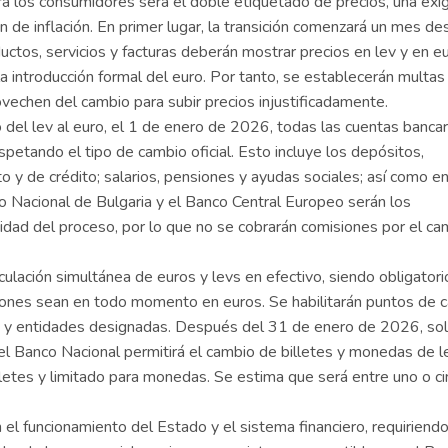
ra los consumidores será el doble etiquetado de precios, una exi
 de inflación. En primer lugar, la transición comenzará un mes d
ductos, servicios y facturas deberán mostrar precios en lev y en e
introducción formal del euro. Por tanto, se establecerán multas
chen del cambio para subir precios injustificadamente.
 del lev al euro, el 1 de enero de 2026, todas las cuentas bancar
spetando el tipo de cambio oficial. Esto incluye los depósitos,
o y de crédito; salarios, pensiones y ayudas sociales; así como e
nco Nacional de Bulgaria y el Banco Central Europeo serán los
uidad del proceso, por lo que no se cobrarán comisiones por el ca
culación simultánea de euros y levs en efectivo, siendo obligator
ones sean en todo momento en euros. Se habilitarán puntos de c
os y entidades designadas. Después del 31 de enero de 2026, sol
el Banco Nacional permitirá el cambio de billetes y monedas de l
lletes y limitado para monedas. Se estima que será entre uno o c
 el funcionamiento del Estado y el sistema financiero, requiriend