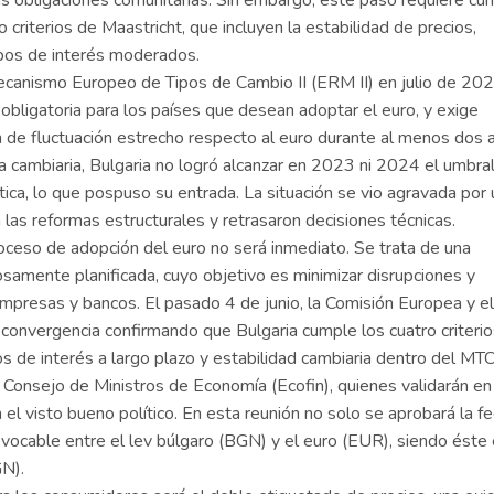
 obligaciones comunitarias. Sin embargo, este paso requiere cum
 criterios de Maastricht, que incluyen la estabilidad de precios,
 tipos de interés moderados.
ecanismo Europeo de Tipos de Cambio II (ERM II) en julio de 202
bligatoria para los países que desean adoptar el euro, y exige
de fluctuación estrecho respecto al euro durante al menos dos 
na cambiaria, Bulgaria no logró alcanzar en 2023 ni 2024 el umbra
ítica, lo que pospuso su entrada. La situación se vio agravada por
n las reformas estructurales y retrasaron decisiones técnicas.
oceso de adopción del euro no será inmediato. Se trata de una
dosamente planificada, cuyo objetivo es minimizar disrupciones y
empresas y bancos. El pasado 4 de junio, la Comisión Europea y el
convergencia confirmando que Bulgaria cumple los cuatro criteri
pos de interés a largo plazo y estabilidad cambiaria dentro del MTC 
 Consejo de Ministros de Economía (Ecofin), quienes validarán en
n el visto bueno político. En esta reunión no solo se aprobará la f
revocable entre el lev búlgaro (BGN) y el euro (EUR), siendo éste 
N).