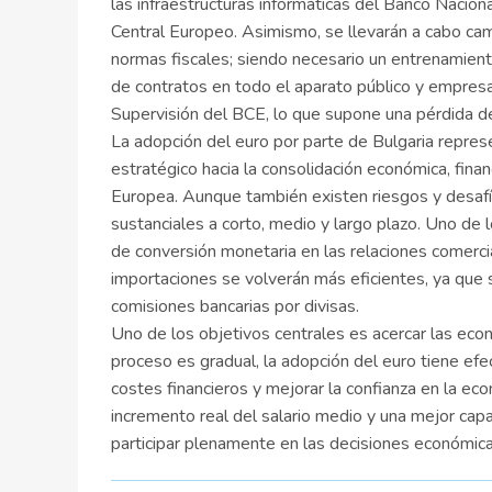
las infraestructuras informáticas del Banco Nacio
Central Europeo. Asimismo, se llevarán a cabo cam
normas fiscales; siendo necesario un entrenamient
de contratos en todo el aparato público y empresa
Supervisión del BCE, lo que supone una pérdida d
La adopción del euro por parte de Bulgaria repre
estratégico hacia la consolidación económica, financ
Europea. Aunque también existen riesgos y desafío
sustanciales a corto, medio y largo plazo. Uno de 
de conversión monetaria en las relaciones comercia
importaciones se volverán más eficientes, ya que s
comisiones bancarias por divisas.
Uno de los objetivos centrales es acercar las econ
proceso es gradual, la adopción del euro tiene efec
costes financieros y mejorar la confianza en la ec
incremento real del salario medio y una mejor cap
participar plenamente en las decisiones económica