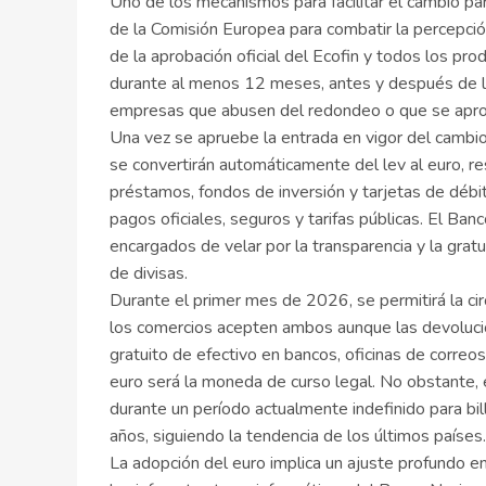
Uno de los mecanismos para facilitar el cambio pa
de la Comisión Europea para combatir la percepción
de la aprobación oficial del Ecofin y todos los pro
durante al menos 12 meses, antes y después de la 
empresas que abusen del redondeo o que se aprove
Una vez se apruebe la entrada en vigor del cambio
se convertirán automáticamente del lev al euro, re
préstamos, fondos de inversión y tarjetas de débit
pagos oficiales, seguros y tarifas públicas. El Ba
encargados de velar por la transparencia y la grat
de divisas.
Durante el primer mes de 2026, se permitirá la cir
los comercios acepten ambos aunque las devoluci
gratuito de efectivo en bancos, oficinas de corre
euro será la moneda de curso legal. No obstante, 
durante un período actualmente indefinido para bi
años, siguiendo la tendencia de los últimos países.
La adopción del euro implica un ajuste profundo en