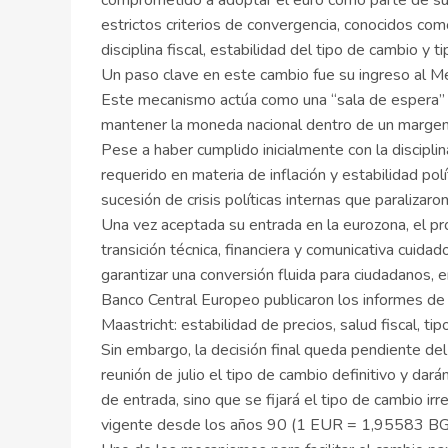
comprometido a adoptar el euro como parte de sus
estrictos criterios de convergencia, conocidos como
disciplina fiscal, estabilidad del tipo de cambio y
Un paso clave en este cambio fue su ingreso al M
Este mecanismo actúa como una “sala de espera” o
mantener la moneda nacional dentro de un margen 
Pese a haber cumplido inicialmente con la discipli
requerido en materia de inflación y estabilidad pol
sucesión de crisis políticas internas que paralizaro
Una vez aceptada su entrada en la eurozona, el pr
transición técnica, financiera y comunicativa cuida
garantizar una conversión fluida para ciudadanos, 
Banco Central Europeo publicaron los informes de 
Maastricht: estabilidad de precios, salud fiscal, ti
Sin embargo, la decisión final queda pendiente del
reunión de julio el tipo de cambio definitivo y dará
de entrada, sino que se fijará el tipo de cambio ir
vigente desde los años 90 (1 EUR = 1,95583 BG