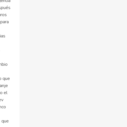
gencia
espués
uros
 para
ias
n
mbio
io que
anje
o el
ev
inco
o que