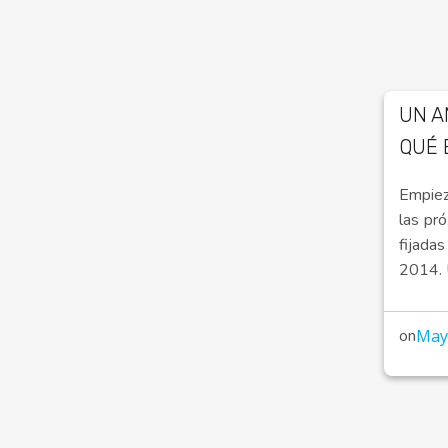
UN A
QUÉ 
Empiez
las pr
fijad
2014. 
on
May