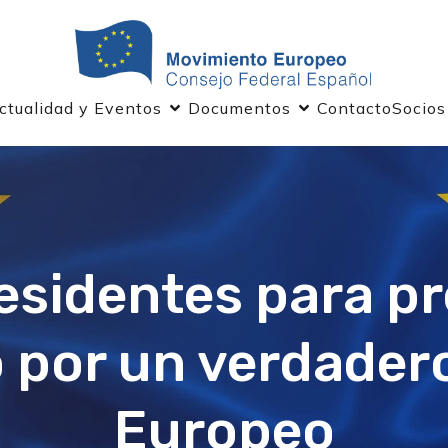
ctualidad y Eventos
Documentos
Contacto
Socios
esidentes para p
o por un verdader
Europeo