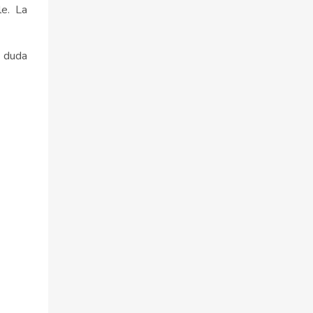
le. La
n duda