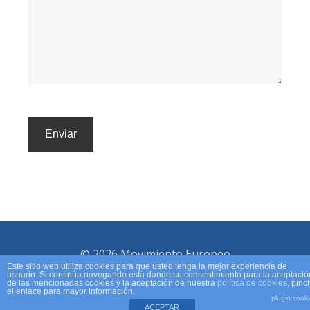
© 2026 Movimiento Europeo
Este sitio web utiliza cookies para que usted tenga la mejor experiencia de
usuario. Si continúa navegando está dando su consentimiento para la aceptació
de las mencionadas cookies y la aceptación de nuestra
política de cookies
, pinc
el enlace para mayor información.
plugin cook
ACEPTAR