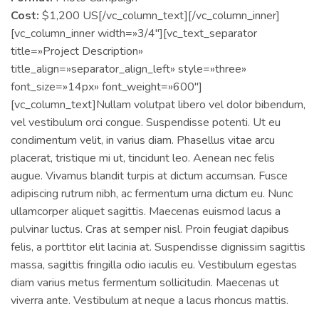
Cost:
$1,200 US[/vc_column_text][/vc_column_inner]
[vc_column_inner width=»3/4″][vc_text_separator
title=»Project Description»
title_align=»separator_align_left» style=»three»
font_size=»14px» font_weight=»600″]
[vc_column_text]Nullam volutpat libero vel dolor bibendum,
vel vestibulum orci congue. Suspendisse potenti. Ut eu
condimentum velit, in varius diam. Phasellus vitae arcu
placerat, tristique mi ut, tincidunt leo. Aenean nec felis
augue. Vivamus blandit turpis at dictum accumsan. Fusce
adipiscing rutrum nibh, ac fermentum urna dictum eu. Nunc
ullamcorper aliquet sagittis. Maecenas euismod lacus a
pulvinar luctus. Cras at semper nisl. Proin feugiat dapibus
felis, a porttitor elit lacinia at. Suspendisse dignissim sagittis
massa, sagittis fringilla odio iaculis eu. Vestibulum egestas
diam varius metus fermentum sollicitudin. Maecenas ut
viverra ante. Vestibulum at neque a lacus rhoncus mattis.