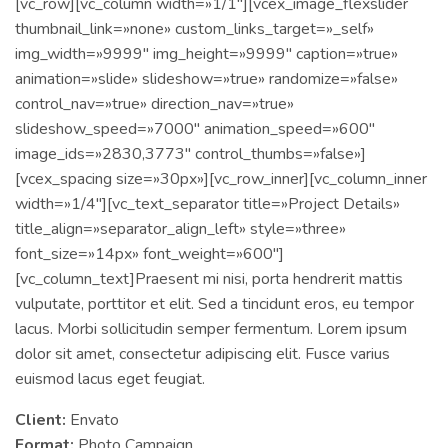
[vc_row][vc_column width=»1/1″][vcex_image_flexslider
thumbnail_link=»none» custom_links_target=»_self»
img_width=»9999″ img_height=»9999″ caption=»true»
animation=»slide» slideshow=»true» randomize=»false»
control_nav=»true» direction_nav=»true»
slideshow_speed=»7000″ animation_speed=»600″
image_ids=»2830,3773″ control_thumbs=»false»]
[vcex_spacing size=»30px»][vc_row_inner][vc_column_inner
width=»1/4″][vc_text_separator title=»Project Details»
title_align=»separator_align_left» style=»three»
font_size=»14px» font_weight=»600″]
[vc_column_text]Praesent mi nisi, porta hendrerit mattis
vulputate, porttitor et elit. Sed a tincidunt eros, eu tempor
lacus. Morbi sollicitudin semper fermentum. Lorem ipsum
dolor sit amet, consectetur adipiscing elit. Fusce varius
euismod lacus eget feugiat.
Client:
Envato
Format:
Photo Campaign