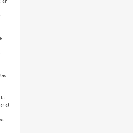
, en
n
de
o
,
 las
 la
ar el
ma