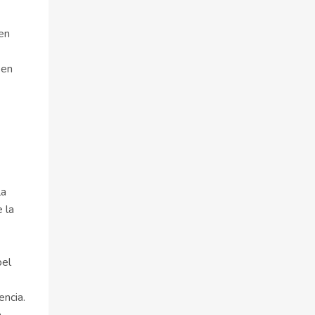
en
 en
la
 la
pel
encia.