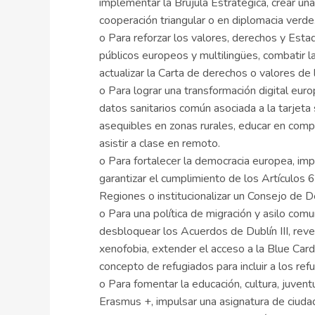
implementar la Brújula Estratégica, crear un
cooperación triangular o en diplomacia verde
o Para reforzar los valores, derechos y Est
públicos europeos y multilingües, combatir l
actualizar la Carta de derechos o valores de 
o Para lograr una transformación digital eur
datos sanitarios común asociada a la tarjeta s
asequibles en zonas rurales, educar en compet
asistir a clase en remoto.
o Para fortalecer la democracia europea, imp
garantizar el cumplimiento de los Artículos 6
Regiones o institucionalizar un Consejo de 
o Para una política de migración y asilo com
desbloquear los Acuerdos de Dublín III, reve
xenofobia, extender el acceso a la Blue Card,
concepto de refugiados para incluir a los ref
o Para fomentar la educación, cultura, juven
Erasmus +, impulsar una asignatura de ciudad