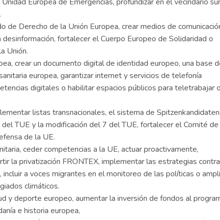
a Unidad Europea de Emergencias, profundizar en el vecindario sur
.
ado de Derecho de la Unión Europea, crear medios de comunicació
a desinformación, fortalecer el Cuerpo Europeo de Solidaridad o
la Unión.
opea, crear un documento digital de identidad europeo, una base 
anitaria europea, garantizar internet y servicios de telefonía
encias digitales o habilitar espacios públicos para teletrabajar 
lementar listas transnacionales, el sistema de Spitzenkandidaten
 del TUE y la modificación del 7 del TUE, fortalecer el Comité de
Defensa de la UE.
unitaria, ceder competencias a la UE, actuar proactivamente,
rtir la privatización FRONTEX, implementar las estrategias contra
 incluir a voces migrantes en el monitoreo de las políticas o ampli
ugiados climáticos.
tud y deporte europeo, aumentar la inversión de fondos al progra
anía e historia europea,