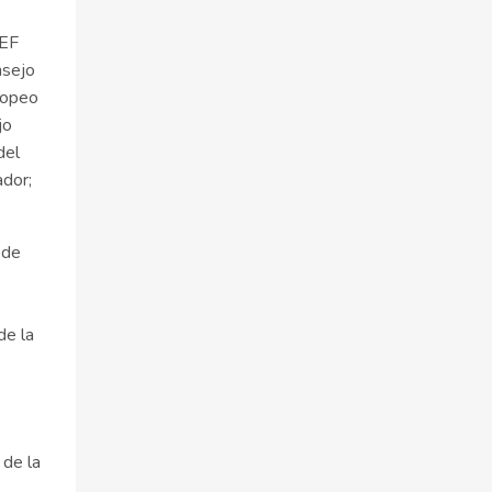
JEF
nsejo
ropeo
jo
del
dor;
 de
de la
 de la