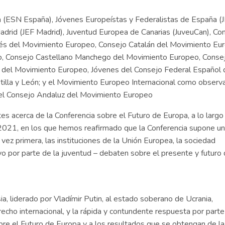
(ESN España), Jóvenes Europeístas y Federalistas de España (
adrid (JEF Madrid), Juventud Europea de Canarias (JuveuCan), Co
és del Movimiento Europeo, Consejo Catalán del Movimiento Eu
, Consejo Castellano Manchego del Movimiento Europeo, Conse
 del Movimiento Europeo, Jóvenes del Consejo Federal Español 
lla y León; y el Movimiento Europeo Internacional como observa
y el Consejo Andaluz del Movimiento Europeo
es acerca de la Conferencia sobre el Futuro de Europa, a lo largo
2021, en los que hemos reafirmado que la Conferencia supone un
 vez primera, las instituciones de la Unión Europea, la sociedad
oyo por parte de la juventud – debaten sobre el presente y futuro 
, liderado por Vladímir Putin, al estado soberano de Ucrania,
recho internacional, y la rápida y contundente respuesta por parte
bre el Futuro de Europa y a los resultados que se obtengan de la