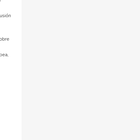
a
fusión
sobre
pea,