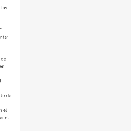
 las
”,
antar
o de
 en
l
uto de
n el
er el