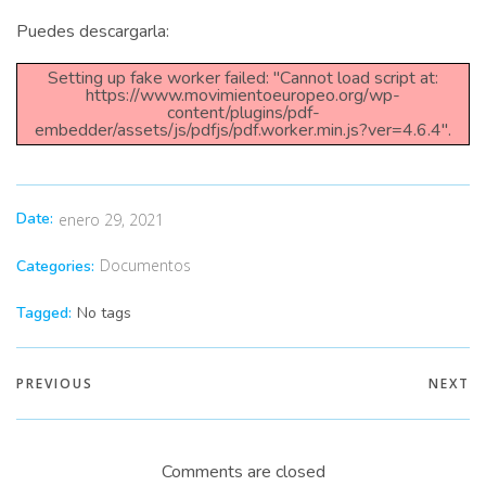
Puedes descargarla:
Setting up fake worker failed: "Cannot load script at:
https://www.movimientoeuropeo.org/wp-
content/plugins/pdf-
embedder/assets/js/pdfjs/pdf.worker.min.js?ver=4.6.4".
Date:
enero 29, 2021
Documentos
Categories:
Tagged:
No tags
PREVIOUS
NEXT
Comments are closed