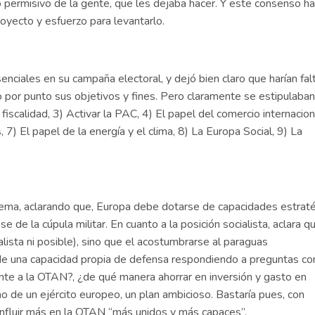
permisivo de la gente, que les dejaba hacer. Y este consenso ha
proyecto y esfuerzo para levantarlo.
enciales en su campaña electoral, y dejó bien claro que harían fal
 por punto sus objetivos y fines. Pero claramente se estipulaban
fiscalidad, 3) Activar la PAC, 4) El papel del comercio internacion
 7) El papel de la energía y el clima, 8) La Europa Social, 9) La
 tema, aclarando que, Europa debe dotarse de capacidades estrat
 de la cúpula militar. En cuanto a la posición socialista, aclara q
ealista ni posible), sino que el acostumbrarse al paraguas
de una capacidad propia de defensa respondiendo a preguntas c
te a la OTAN?, ¿de qué manera ahorrar en inversión y gasto en
o de un ejército europeo, un plan ambicioso. Bastaría pues, con
nfluir más en la OTAN “más unidos y más capaces”.