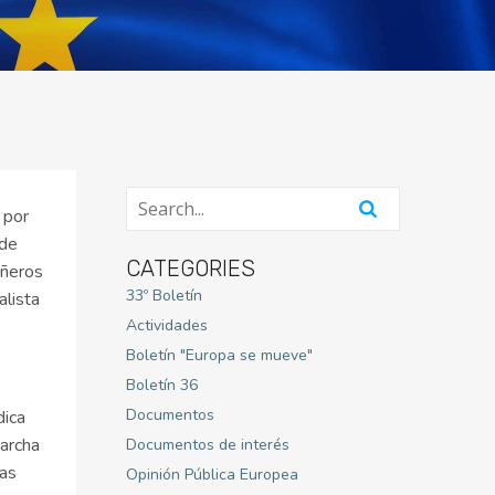
 por
 de
CATEGORIES
añeros
33º Boletín
alista
Actividades
Boletín "Europa se mueve"
Boletín 36
Documentos
dica
marcha
Documentos de interés
las
Opinión Pública Europea