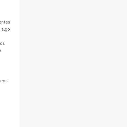
gentes
 algo
tos
e
peos