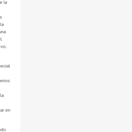
e la
es
la
una
l
evo,
ecial
terios
la
ar en
ado