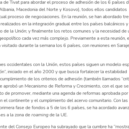
na de Tivat para abordar el proceso de adhesión de los 6 países d
Albania, Macedonia del Norte y Kosovo), todos ellos candidatos
ctual proceso de negociaciones. En la reunión, se han abordado tr
ealizados en la integración gradual entre los países balcánicos y 
o de la Unión; y finalmente los retos comunes y la necesidad de 
 geopolítico cada vez más complejo. Previamente a esta reunión, e
visitado durante la semana los 6 países, con reuniones en Saraj
canes occidentales con la Unión, estos países siguen un modelo esp
”, iniciado en el año 2000 y que busca fortalecer la estabilidad
 cumplimiento de los criterios de adhesión (también llamados “cri
e aprobó un Mecanismo de Reforma y Crecimiento, con el que se
bjeto de promover, mediante una agenda de reformas aprobada por 
on el continente y el cumplimiento del acervo comunitario. Con las
primera fase de fondos a 5 de los 6 países, se ha acordado avanz
íses a la zona de
roaming
de la UE.
idente del Consejo Europeo ha subrayado que la cumbre ha “mostr