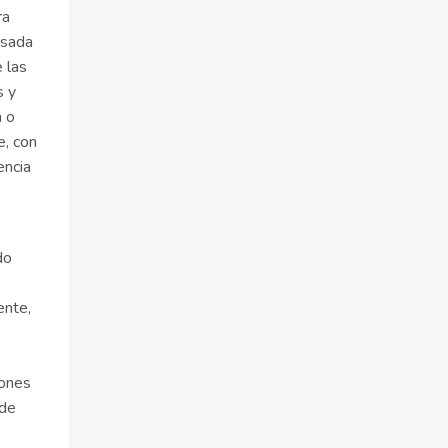
ra
sada
 las
s y
a o
e, con
encia
do
ente,
iones
 de