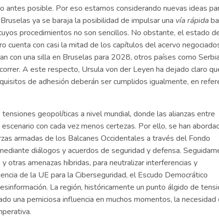
lo antes posible. Por eso estamos considerando nuevas ideas pa
n Bruselas ya se baraja la posibilidad de impulsar una
vía rápida
ba
cuyos procedimientos no son sencillos. No obstante, el estado de
 cuenta con casi la mitad de los capítulos del acervo negociado
úan con una silla en Bruselas para 2028, otros países como Serbi
correr. A este respecto, Ursula von der Leyen ha dejado claro qu
 requisitos de adhesión deberán ser cumplidos igualmente, en refer
 tensiones geopolíticas a nivel mundial, donde las alianzas entre
 escenario con cada vez menos certezas. Por ello, se han aborda
uerzas armadas de los Balcanes Occidentales a través del Fondo
 mediante diálogos y acuerdos de seguridad y defensa. Seguidam
y otras amenazas híbridas, para neutralizar interferencias y
encia de la UE para la Ciberseguridad, el Escudo Democrático
esinformación. La región, históricamente un punto álgido de tens
ugado una perniciosa influencia en muchos momentos, la necesidad
mperativa.