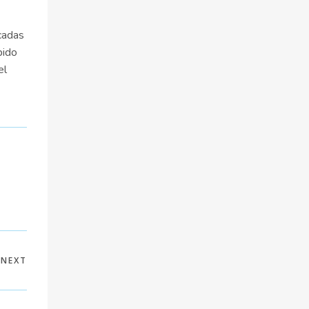
cadas
bido
el
NEXT